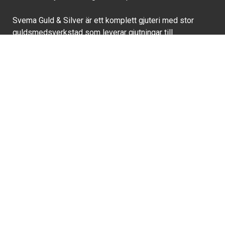
Svema Guld & Silver är ett komplett gjuteri med stor
guldsmedsverkstad som leverar gjutningar till
guldsmeder i hela norden.
KONTAKT
Telefon:
0515-18435
Mail:
info@svemaguld.se
HANDLA ONLINE